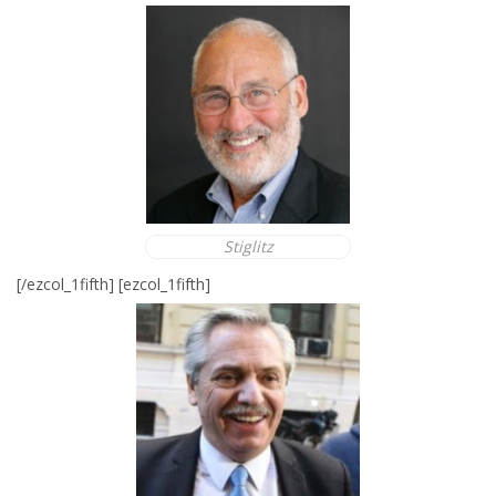
Stiglitz
[/ezcol_1fifth] [ezcol_1fifth]