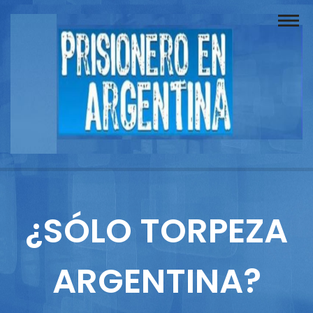
Buscador
Documentos
Prisionero
Opinión
Actuación
Prensa
¿SÓLO TORPEZA
Reportajes
ARGENTINA?
Columnistas
Contacto