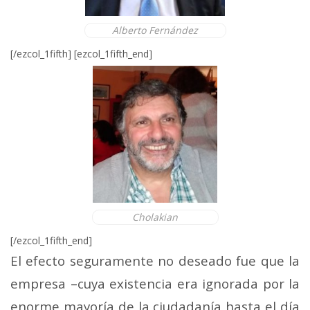
Alberto Fernández
[/ezcol_1fifth] [ezcol_1fifth_end]
Cholakian
[/ezcol_1fifth_end]
El efecto seguramente no deseado fue que la
empresa –cuya existencia era ignorada por la
enorme mayoría de la ciudadanía hasta el día