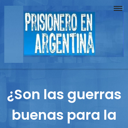
Buscador
Documentos
Prisionero
Opinión
Actuación
Prensa
¿Son las guerras
Reportajes
buenas para la
Columnistas
Contacto