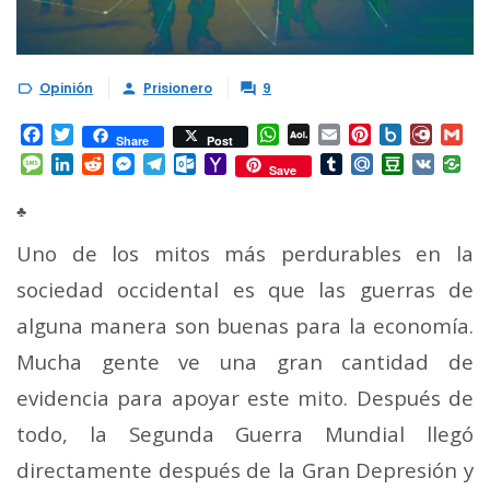
Opinión
Prisionero
9



Facebook
Twitter
WhatsApp
AOL
Email
Pinterest
Box.net
Diary.
Gm
Share
Post
Mail
Message
LinkedIn
Reddit
Messenger
Telegram
Outlook.com
Yahoo
Tumblr
Mail.Ru
Douban
VK
Save
Mail
♣
Uno de los mitos más perdurables en la
sociedad occidental es que las guerras de
alguna manera son buenas para la economía.
Mucha gente ve una gran cantidad de
evidencia para apoyar este mito. Después de
todo, la Segunda Guerra Mundial llegó
directamente después de la Gran Depresión y