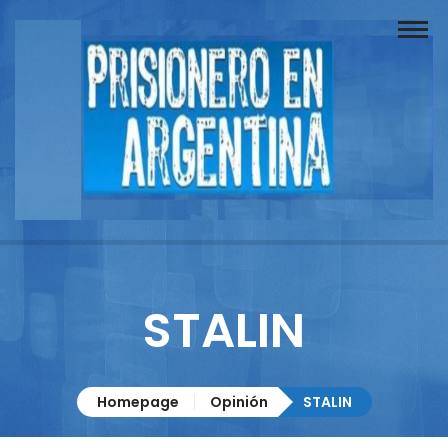
Buscador
Documentos
Prisionero
Opinión
Actuación
Prensa
STALIN
Reportajes
Columnistas
Homepage
Opinión
STALIN
Contacto