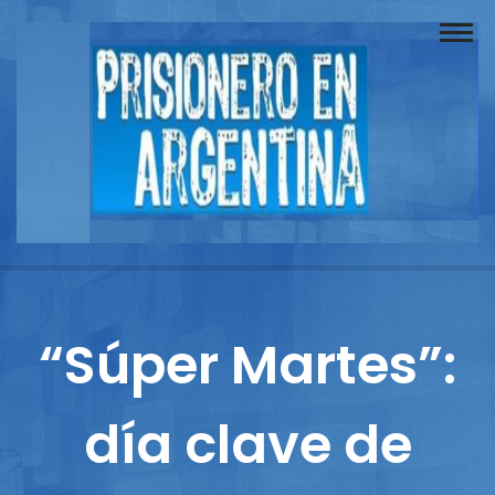
Buscador
Documentos
Prisionero
Opinión
Actuación
Prensa
“Súper Martes”:
Reportajes
día clave de
Columnistas
Contacto