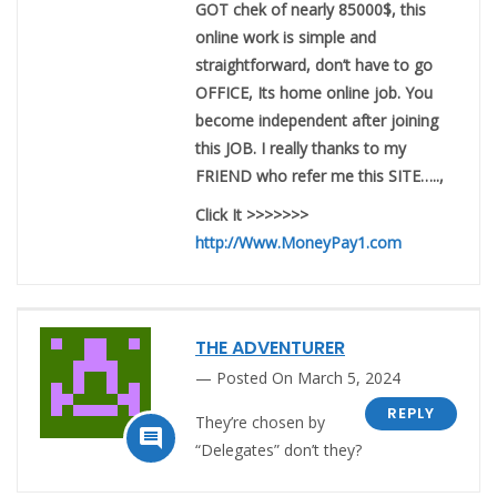
GOT chek of nearly 85000$, this
online work is simple and
straightforward, don’t have to go
OFFICE, Its home online job. You
become independent after joining
this JOB. I really thanks to my
FRIEND who refer me this SITE…..,
Click It >>>>>>>
http://Www.MoneyPay1.com
THE ADVENTURER
Posted On March 5, 2024
REPLY
They’re chosen by

“Delegates” don’t they?