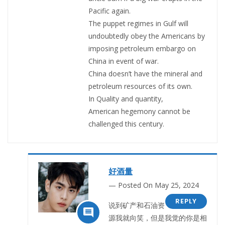
Pacific again.
The puppet regimes in Gulf will
undoubtedly obey the Americans by
imposing petroleum embargo on
China in event of war.
China doesn’t have the mineral and
petroleum resources of its own.
In Quality and quantity,
American hegemony cannot be
challenged this century.
好酒量
Posted On May 25, 2024
REPLY
说到矿产和石油资

源我就向笑，但是我觉的你是相