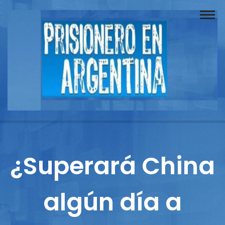
Buscador
Documentos
Prisionero
Opinión
Actuación
Prensa
¿Superará China
Reportajes
algún día a
Columnistas
Contacto