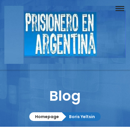
Buscador
Documentos
Prisionero
Opinión
Actuación
Prensa
Blog
Reportajes
Columnistas
Homepage
Boris Yeltsin
Contacto