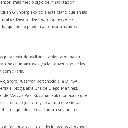
entos, más medio siglo de inhabilitación.
drián Grünberg explicó a este diario que en las
Central de Devoto. De hecho, anteayer se
erlo, que no se pueden autorizar traslados
 para pedir domiciliarias y alentaron hasta
 razones humanitarias y a la Convención de las
domiciliaria.
io Alejandro Kussman pertenecía a la DIPBA
erda el blog Bahía Gris de Diego Martínez.
rcel de Marcos Paz. Kussman subió un audio que
inisterio de Justicia” y se afirma que Gettar
 efectos que desde esa cartera se puedan
o defensor y su hija, es decir los dos abogados