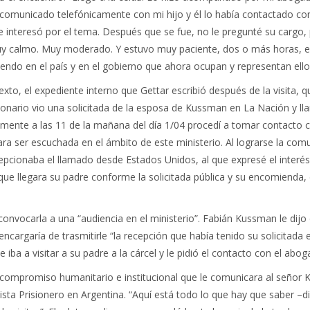
 comunicado telefónicamente con mi hijo y él lo había contactado co
se interesó por el tema. Después que se fue, no le pregunté su cargo, 
muy calmo. Muy moderado. Y estuvo muy paciente, dos o más horas, e
iendo en el país y en el gobierno que ahora ocupan y representan ello
xto, el expediente interno que Gettar escribió después de la visita, q
ncionario vio una solicitada de la esposa de Kussman en La Nación y l
mente a las 11 de la mañana del día 1/04 procedí a tomar contacto c
a ser escuchada en el ámbito de este ministerio. Al lograrse la comu
epcionaba el llamado desde Estados Unidos, al que expresé el interés
ue llegara su padre conforme la solicitada pública y su encomienda, d
onvocarla a una “audiencia en el ministerio”. Fabián Kussman le dijo 
cargaría de trasmitirle “la recepción que había tenido su solicitada 
 iba a visitar a su padre a la cárcel y le pidió el contacto con el abo
el compromiso humanitario e institucional que le comunicara al señor K
revista Prisionero en Argentina. “Aquí está todo lo que hay que saber 