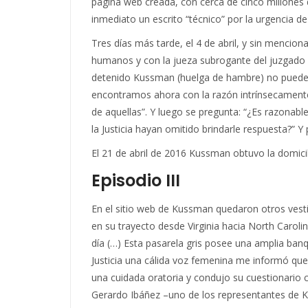
página web creada, con cerca de cinco millones d
inmediato un escrito “técnico” por la urgencia de
Tres días más tarde, el 4 de abril, y sin mencio
humanos y con la jueza subrogante del juzgado de
detenido Kussman (huelga de hambre) no puede d
encontramos ahora con la razón intrínsecamente h
de aquellas”. Y luego se pregunta: “¿Es razonabl
la Justicia hayan omitido brindarle respuesta?” 
El 21 de abril de 2016 Kussman obtuvo la domici
Episodio III
En el sitio web de Kussman quedaron otros vestigi
en su trayecto desde Virginia hacia North Caro
día (…) Esta pasarela gris posee una amplia ban
Justicia una cálida voz femenina me informó que 
una cuidada oratoria y condujo su cuestionario 
Gerardo Ibáñez –uno de los representantes de Ku