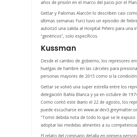
años de prisión en el marco del Juicio por el Pl
Gettar y Palomas Alarcón lo describen casi como
últimas semanas Furci tuvo un episodio de fiebre
autorizó una salida al Hospital Piñero para una i
“genéricos”, solo específicos.
Kussman
Desde el cambio de gobierno, los represores ens
huelgas de hambre en las cárceles para presiona
personas mayores de 2015 como si la condición de
Gettar se volvió una super estrella entre los re
delegación Bahía Blanca y ya en octubre de 1974
Como contó este diario el 22 de agosto, los rep
puede escucharse en www.ar.dev3.greymatter.one/ge
“Tomó debida nota de todo lo que se le expuso
adoptar las medidas atinentes a su competencia
El relato del comisario detalla en primera pers