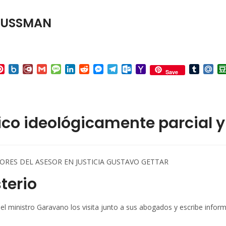
 KUSSMAN
p
ail
Pinterest
Box.net
Diary.Ru
Gmail
Message
LinkedIn
Reddit
Messenger
Telegram
Outlook.com
Yahoo
Tumbl
Mai
Save
Mail
ico ideológicamente parcial y 
ESORES DEL ASESOR EN JUSTICIA GUSTAVO GETTAR
terio
r del ministro Garavano los visita junto a sus abogados y escribe inf