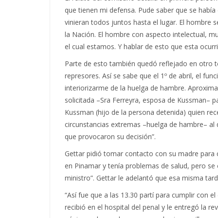
que tienen mi defensa. Pude saber que se había
vinieran todos juntos hasta el lugar. El hombre 
la Nación. El hombre con aspecto intelectual, 
el cual estamos. Y hablar de esto que esta ocurr
Parte de esto también quedó reflejado en otro te
represores. Así se sabe que el 1º de abril, el fu
interiorizarme de la huelga de hambre. Aproxima
solicitada –Sra Ferreyra, esposa de Kussman– par
Kussman (hijo de la persona detenida) quien rec
circunstancias extremas –huelga de hambre– al q
que provocaron su decisión”.
Gettar pidió tomar contacto con su madre para c
en Pinamar y tenía problemas de salud, pero se en
ministro”. Gettar le adelantó que esa misma tarde
“Así fue que a las 13.30 partí para cumplir con 
recibió en el hospital del penal y le entregó la 