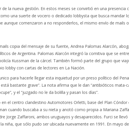
r de la nueva gestión. En estos meses se convirtió en una presencia 
 como una suerte de vocero o dedicado lobbysta que busca mandar lo
que aunque comenzaron a no responderlos, el mismo envío de mails ob
 mails copia del mensaje de su fuente, Andrea Palomas Alarcón, aboga
íticos de Argentina. Palomas Alarcón integró la comitiva que se entre
ex policía Kussman de la cárcel. También formó parte del grupo que vi
opio lobby con cartas de lectores en La Nación.
nico para hacerle llegar esta inquietud por un preso político del Pena
e está bastante grave”. La nota afirma que le dan “antibióticos mata-
cupe”, y el “juzgado no le da bolilla y pasan los días”.
ó en el centro clandestino Automotores Orletti, base del Plan Cóndo
an cuando buscaba a su nieta y anotó como propia a Mariana Zaffar
re Jorge Zaffaroni, ambos uruguayos y desaparecidos. Furci se llevó 
n la niña, que sólo pudo ser ubicada nuevamente en 1991. En mayo de