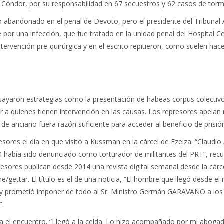
an Cóndor, por su responsabilidad en 67 secuestros y 62 casos de torm
 abandonado en el penal de Devoto, pero el presidente del Tribunal A
 por una infección, que fue tratado en la unidad penal del Hospital 
ntervención pre-quirúrgica y en el escrito repitieron, como suelen hac
ayaron estrategias como la presentación de habeas corpus colectivos
r a quienes tienen intervención en las causas. Los represores apelan
 anciano fuera razón suficiente para acceder al beneficio de prisión 
presores el día en que visitó a Kussman en la cárcel de Ezeiza. “Claud
 había sido denunciado como torturador de militantes del PRT”, recu
resores publican desde 2014 una revista digital semanal desde la cá
ttar. El título es el de una noticia, “El hombre que llegó desde el m
 y prometió imponer de todo al Sr. Ministro Germán GARAVANO a los
”.
ona el encuentro. “Llegó a la celda. Lo hizo acompañado por mi abogad