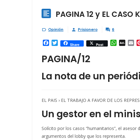
PAGINA 12 y EL CASO

Opinión
Prisionero
6



Facebook
Twitter
WhatsAp
AOL
Em
Share
Post
Mail
PAGINA/12
La nota de un periód
EL PAIS › EL TRABAJO A FAVOR DE LOS REPR
Un gestor en el minis
Solícito por los casos “humanitarios”, el aseso
argumentos del lobby que los representa.