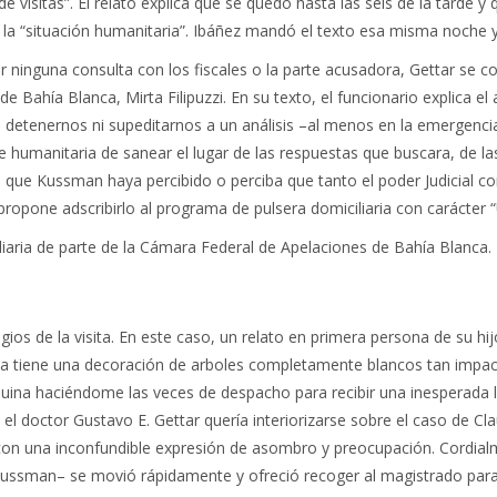
e visitas”. El relato explica que se quedó hasta las seis de la tarde 
 la “situación humanitaria”. Ibáñez mandó el texto esa misma noche y 
nar ninguna consulta con los fiscales o la parte acusadora, Gettar se
 Bahía Blanca, Mirta Filipuzzi. En su texto, el funcionario explica 
etenernos ni supeditarnos a un análisis –al menos en la emergencia
umanitaria de sanear el lugar de las respuestas que buscara, de las q
e que Kussman haya percibido o perciba que tanto el poder Judicial c
Y propone adscribirlo al programa de pulsera domiciliaria con carácte
liaria de parte de la Cámara Federal de Apelaciones de Bahía Blanca.
os de la visita. En este caso, un relato en primera persona de su hijo
lina tiene una decoración de arboles completamente blancos tan impa
quina haciéndome las veces de despacho para recibir una inesperada l
el doctor Gustavo E. Gettar quería interiorizarse sobre el caso de C
con una inconfundible expresión de asombro y preocupación. Cordialmen
ssman– se movió rápidamente y ofreció recoger al magistrado para as