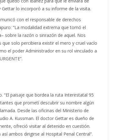
y que quedó con Ibáñez para que le enviara de
Gettar lo incorporó a su informe de la visita.
 comunicó con el responsable de derechos
el apuro: “La modalidad extrema que tomó el
– sobre la razón o sinrazón de aquel. Nos
ue solo percibiera existir el mero y cruel vacío
omo el poder Administrador en su rol vinculado a
r “URGENTE”.
. “El paisaje que bordea la ruta Interestatal 95
ctantes que prometí descubrir su nombre algún
lamada. Desde las oficinas del Ministerio de
laudio A. Kussman. El doctor Gettar es dueño de
te, ofreció visitar al detenido en cuestión.
í ambos dirigirse al Hospital Penal Central”.