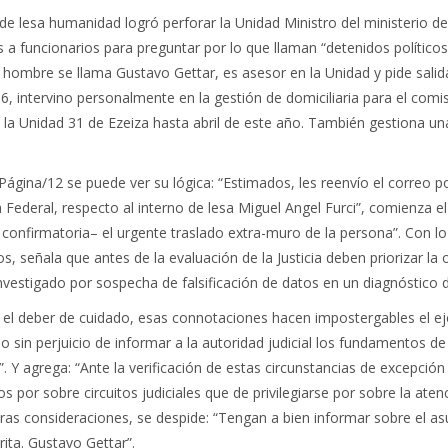
de lesa humanidad logró perforar la Unidad Ministro del ministerio d
 a funcionarios para preguntar por lo que llaman “detenidos políticos
 hombre se llama Gustavo Gettar, es asesor en la Unidad y pide salid
intervino personalmente en la gestión de domiciliaria para el comisa
la Unidad 31 de Ezeiza hasta abril de este año. También gestiona una
Página/12 se puede ver su lógica: “Estimados, les reenvío el correo po
Federal, respecto al interno de lesa Miguel Angel Furci”, comienza el 
confirmatoria– el urgente traslado extra-muro de la persona”. Con l
s, señala que antes de la evaluación de la Justicia deben priorizar la 
investigado por sospecha de falsificación de datos en un diagnóstico 
y el deber de cuidado, esas connotaciones hacen impostergables el ej
Ello sin perjuicio de informar a la autoridad judicial los fundamentos
”. Y agrega: “Ante la verificación de estas circunstancias de excepció
os por sobre circuitos judiciales que de privilegiarse por sobre la a
otras consideraciones, se despide: “Tengan a bien informar sobre el a
ita. Gustavo Gettar”.