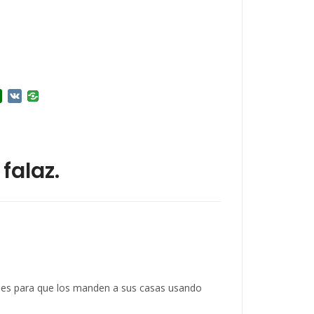
r
l.Ru
Douban
VK
falaz.
ormes para que los manden a sus casas usando