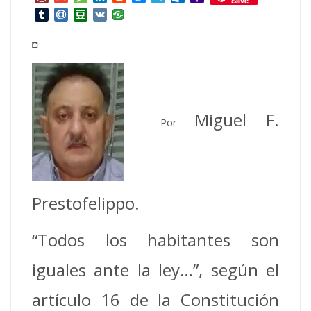
Save
Mail
Tumblr
Mail.Ru
Douban
VK
◘
Miguel F.
Por
Prestofelippo.
“Todos los habitantes son
iguales ante la ley…”, según el
artículo 16 de la Constitución