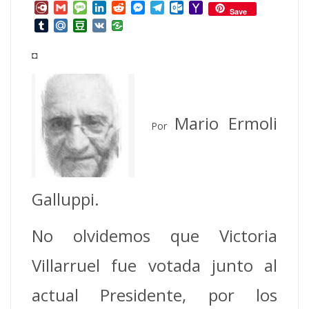
Mail
Diary.Ru
Gmail
Message
LinkedIn
Reddit
Messenger
Telegram
Outlook.com
Yahoo
Save
Mail
Tumblr
Mail.Ru
Douban
VK
◘
Mario Ermoli
Por
Galluppi.
No olvidemos que Victoria
Villarruel fue votada junto al
actual Presidente, por los