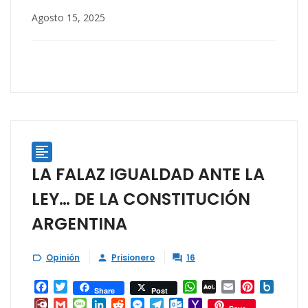
Agosto 15, 2025

LA FALAZ IGUALDAD ANTE LA
LEY… DE LA CONSTITUCIÓN
ARGENTINA
Opinión
Prisionero
16



Facebook
Twitter
WhatsApp
AOL
Email
Pinterest
Box.ne
Share
Post
Mail
Diary.Ru
Gmail
Message
LinkedIn
Reddit
Messenger
Telegram
Outlook.com
Yahoo