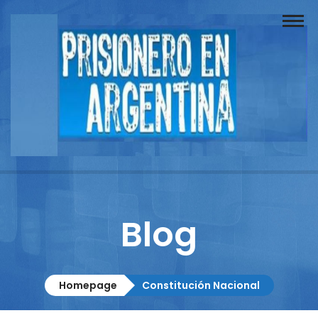
Buscador
Documentos
Prisionero
Opinión
Actuación
Prensa
Blog
Reportajes
Columnistas
Homepage
Constitución Nacional
Contacto