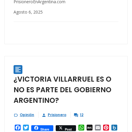
PrisioneroEnArgentina.com
Agosto 6, 2025

¿VICTORIA VILLARRUEL ES O
NO ES PARTE DEL GOBIERNO
ARGENTINO?
Opinión
Prisionero
12



Facebook
Twitter
WhatsApp
AOL
Email
Pinterest
Box.ne
Share
Post