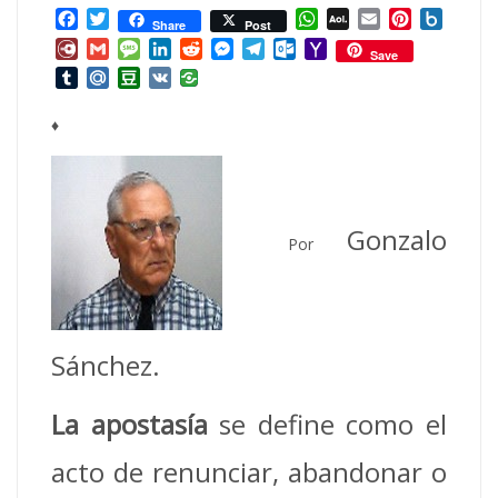
Facebook
Twitter
WhatsApp
AOL
Email
Pinterest
Box.ne
Share
Post
Mail
Diary.Ru
Gmail
Message
LinkedIn
Reddit
Messenger
Telegram
Outlook.com
Yahoo
Save
Mail
Tumblr
Mail.Ru
Douban
VK
♦
Gonzalo
Por
Sánchez.
La apostasía
se define como el
acto de renunciar, abandonar o