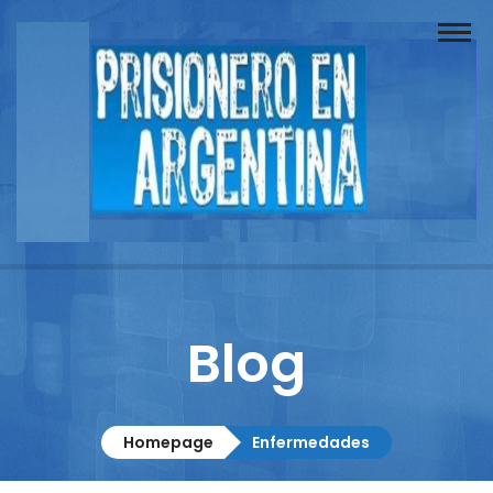
Buscador
Documentos
Prisionero
Opinión
Actuación
Prensa
Blog
Reportajes
Columnistas
Homepage
Enfermedades
Contacto