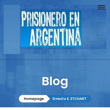
Buscador
Documentos
Prisionero
Opinión
Actuación
Prensa
Blog
Reportajes
Columnistas
Homepage
Ernesto E. ETCHART
Contacto