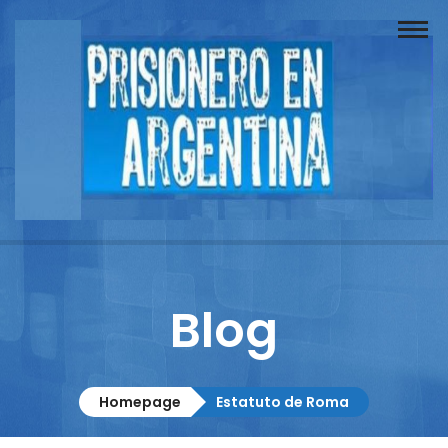
Buscador
Documentos
Prisionero
Opinión
Actuación
Prensa
Blog
Reportajes
Columnistas
Homepage
Estatuto de Roma
Contacto