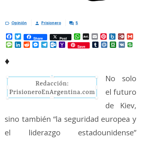
Opinión
Prisionero
5



Facebook
Twitter
WhatsApp
AOL
Email
Pinterest
Box.net
Diary.
Gm
Share
Post
Mail
Message
LinkedIn
Reddit
Messenger
Telegram
Outlook.com
Yahoo
Tumblr
Mail.Ru
Douban
VK
Save
Mail
♦
No solo
el futuro
de Kiev,
sino también “la seguridad europea y
el liderazgo estadounidense”