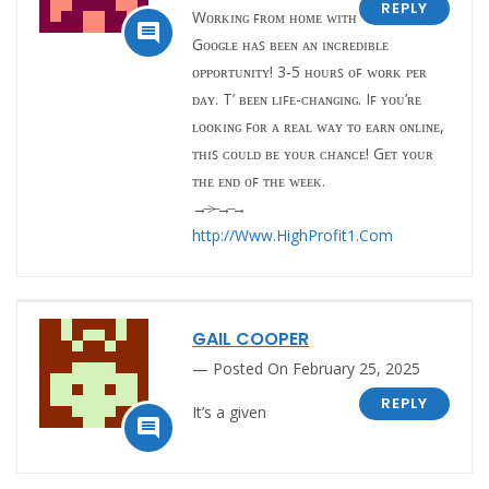
REPLY
Wᴏʀᴋɪɴɢ ꜰʀᴏᴍ ʜᴏᴍᴇ ᴡɪᴛʜ

Gᴏᴏɢʟᴇ ʜᴀꜱ ʙᴇᴇɴ ᴀɴ ɪɴᴄʀᴇᴅɪʙʟᴇ
ᴏᴘᴘᴏʀᴛᴜɴɪᴛʏ! 3-5 ʜᴏᴜʀꜱ ᴏꜰ ᴡᴏʀᴋ ᴘᴇʀ
ᴅᴀʏ. T’ ʙᴇᴇɴ ʟɪꜰᴇ-ᴄʜᴀɴɢɪɴɢ. Iꜰ ʏᴏᴜ’ʀᴇ
ʟᴏᴏᴋɪɴɢ ꜰᴏʀ ᴀ ʀᴇᴀʟ ᴡᴀʏ ᴛᴏ ᴇᴀʀɴ ᴏɴʟɪɴᴇ,
ᴛʜɪꜱ ᴄᴏᴜʟᴅ ʙᴇ ʏᴏᴜʀ ᴄʜᴀɴᴄᴇ! Gᴇᴛ ʏᴏᴜʀ
ᴛʜᴇ ᴇɴᴅ ᴏꜰ ᴛʜᴇ ᴡᴇᴇᴋ.
→̶>̶→̶→
http://Www.HighProfit1.Com
GAIL COOPER
Posted On February 25, 2025
REPLY
It’s a given
