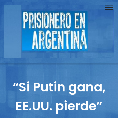
Buscador
Documentos
Prisionero
Opinión
Actuación
Prensa
“Si Putin gana,
Reportajes
EE.UU. pierde”
Columnistas
Contacto