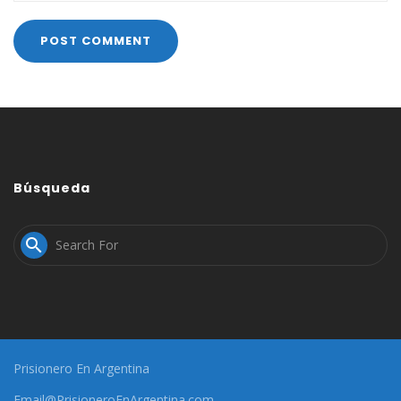
Búsqueda

Prisionero En Argentina
Email@PrisioneroEnArgentina.com