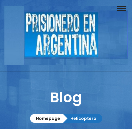
Buscador
Documentos
Prisionero
Opinión
Actuación
Prensa
Blog
Reportajes
Columnistas
Homepage
Helicoptero
Contacto