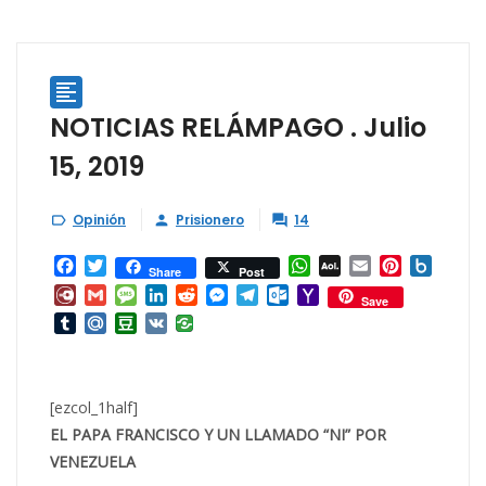

NOTICIAS RELÁMPAGO . Julio
15, 2019
Opinión
Prisionero
14



Facebook
Twitter
WhatsApp
AOL
Email
Pinterest
Box.ne
Share
Post
Mail
Diary.Ru
Gmail
Message
LinkedIn
Reddit
Messenger
Telegram
Outlook.com
Yahoo
Save
Mail
Tumblr
Mail.Ru
Douban
VK
[ezcol_1half]
EL PAPA FRANCISCO Y UN LLAMADO “NI” POR
VENEZUELA