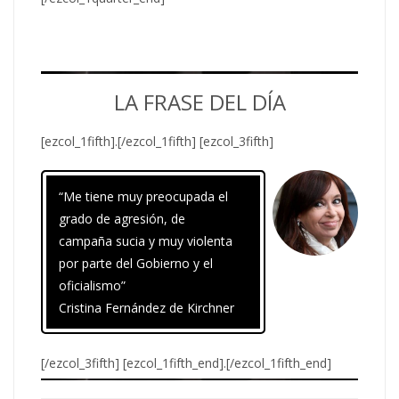
LA FRASE DEL DÍA
[ezcol_1fifth].[/ezcol_1fifth] [ezcol_3fifth]
“Me tiene muy preocupada el
grado de agresión, de
campaña sucia y muy violenta
por parte del Gobierno y el
oficialismo”
Cristina Fernández de Kirchner
[/ezcol_3fifth] [ezcol_1fifth_end].[/ezcol_1fifth_end]