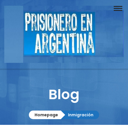
Buscador
Documentos
Prisionero
Opinión
Actuación
Prensa
Blog
Reportajes
Columnistas
Homepage
Inmigración
Contacto