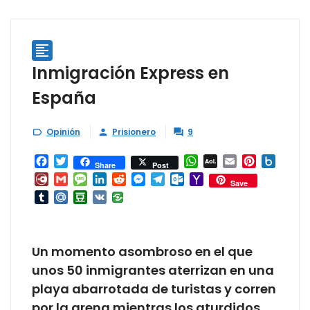

Inmigración Express en
España
Opinión
Prisionero
9



Facebook
Twitter
WhatsApp
AOL
Email
Pinterest
Box.ne
Share
Post
Mail
Diary.Ru
Gmail
Message
LinkedIn
Reddit
Messenger
Telegram
Outlook.com
Yahoo
Save
Mail
Tumblr
Mail.Ru
Douban
VK
Un momento asombroso en el que
unos 50 inmigrantes aterrizan en una
playa abarrotada de turistas y corren
por la arena mientras los aturdidos