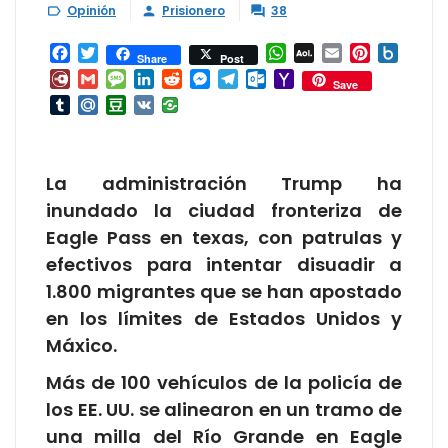
Opinión
Prisionero
38



Facebook
Twitter
WhatsApp
AOL
Email
Pinterest
Box.ne
Share
Post
Mail
Diary.Ru
Gmail
Message
LinkedIn
Reddit
Messenger
Telegram
Outlook.com
Yahoo
Save
Mail
Tumblr
Mail.Ru
Douban
VK
La administración Trump ha
inundado la ciudad fronteriza de
Eagle Pass en texas, con patrulas y
efectivos para intentar disuadir a
1.800 migrantes que se han apostado
en los límites de Estados Unidos y
Máxico.
Más de 100 vehículos de la policía de
los EE. UU. se alinearon en un tramo de
una milla del Río Grande en Eagle