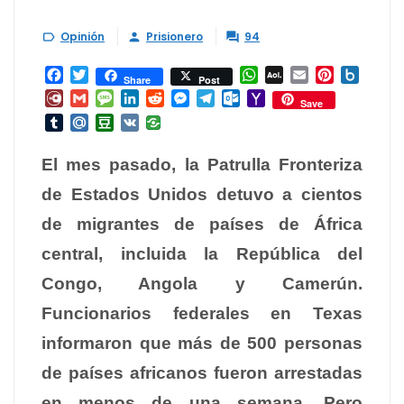
Opinión
Prisionero
94



Facebook
Twitter
WhatsApp
AOL
Email
Pinterest
Box.ne
Share
Post
Mail
Diary.Ru
Gmail
Message
LinkedIn
Reddit
Messenger
Telegram
Outlook.com
Yahoo
Save
Mail
Tumblr
Mail.Ru
Douban
VK
El mes pasado, la Patrulla Fronteriza
de Estados Unidos detuvo a cientos
de migrantes de países de África
central, incluida la República del
Congo, Angola y Camerún.
Funcionarios federales en Texas
informaron que más de 500 personas
de países africanos fueron arrestadas
en menos de una semana. Pero