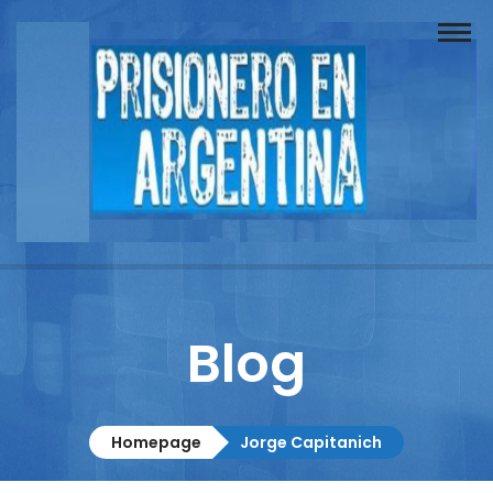
Buscador
Documentos
Prisionero
Opinión
Actuación
Prensa
Blog
Reportajes
Columnistas
Homepage
Jorge Capitanich
Contacto