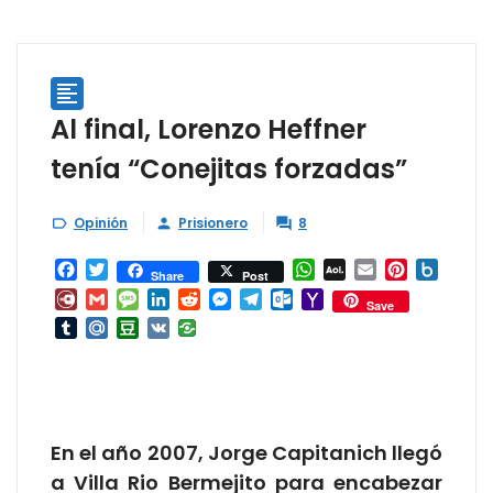

Al final, Lorenzo Heffner
tenía “Conejitas forzadas”
Opinión
Prisionero
8



Facebook
Twitter
WhatsApp
AOL
Email
Pinterest
Box.ne
Share
Post
Mail
Diary.Ru
Gmail
Message
LinkedIn
Reddit
Messenger
Telegram
Outlook.com
Yahoo
Save
Mail
Tumblr
Mail.Ru
Douban
VK
En el año 2007, Jorge Capitanich llegó
a Villa Rio Bermejito para encabezar