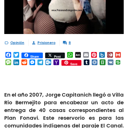
Opinión
Prisionero
8



Facebook
Twitter
WhatsApp
AOL
Email
Pinterest
Box.net
Diary.
Gm
Share
Post
Mail
Message
LinkedIn
Reddit
Messenger
Telegram
Outlook.com
Yahoo
Tumblr
Mail.Ru
Douban
VK
Save
Mail
En el año 2007, Jorge Capitanich llegó a Villa
Rio Bermejito para encabezar un acto de
entrega de 40 casas correspondientes al
Plan Fonavi. Este reservorio es para las
comunidades indígenas del paraje El Canal.