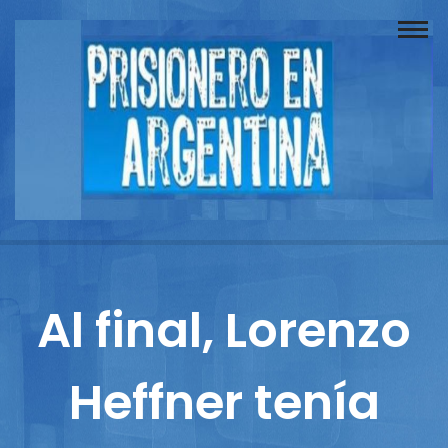
Buscador
Documentos
Prisionero
Opinión
Actuación
Prensa
Al final, Lorenzo
Reportajes
Heffner tenía
Columnistas
Contacto