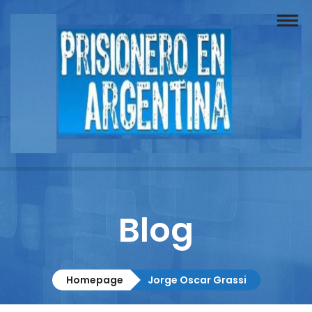
Buscador
Documentos
Prisionero
Opinión
Actuación
Prensa
Blog
Reportajes
Columnistas
Homepage
Jorge Oscar Grassi
Contacto