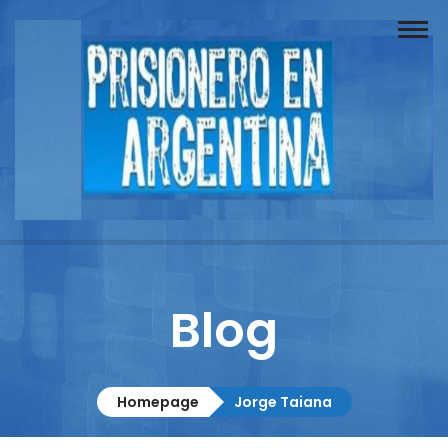
Buscador
Documentos
Prisionero
Opinión
Actuación
Prensa
Blog
Reportajes
Columnistas
Homepage
Jorge Taiana
Contacto