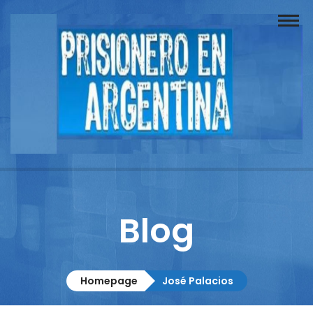
Buscador
Documentos
Prisionero
Opinión
Actuación
Prensa
Blog
Reportajes
Columnistas
Homepage
José Palacios
Contacto