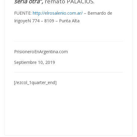
sería otra”,
remató PALACIOS.
FUENTE:
http://elrosalenio.com.ar/
– Bernardo de
IrigoyeN 774 – 8109 – Punta Alta
PrisioneroEnArgentina.com
Septiembre 10, 2019
[/ezcol_1quarter_end]