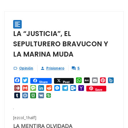

LA “JUSTICIA”, EL
SEPULTURERO BRAVUCON Y
LA MARINA MUDA
Opinión
Prisionero
5



Facebook
Twitter
WhatsApp
AOL
Email
Pinterest
Box.ne
Share
Post
Mail
Diary.Ru
Gmail
Message
LinkedIn
Reddit
Messenger
Telegram
Outlook.com
Yahoo
Save
Mail
Tumblr
Mail.Ru
Douban
VK
.
[ezcol_1half]
LA MENTIRA OLVIDADA