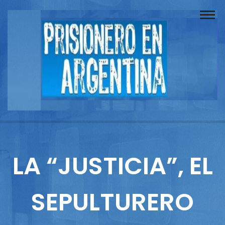
Buscador
Documentos
Prisionero
Opinión
Actuación
Prensa
LA “JUSTICIA”, EL
Reportajes
SEPULTURERO
Columnistas
Contacto