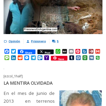
Opinión
Prisionero
5



Facebook
Twitter
WhatsApp
AOL
Email
Pinterest
Box.net
Diary.
Gm
Share
Post
Mail
Message
LinkedIn
Reddit
Messenger
Telegram
Outlook.com
Yahoo
Tumblr
Mail.Ru
Douban
VK
Save
Mail
.
[ezcol_1half]
LA MENTIRA OLVIDADA
En el mes de junio de
2013 en terrenos