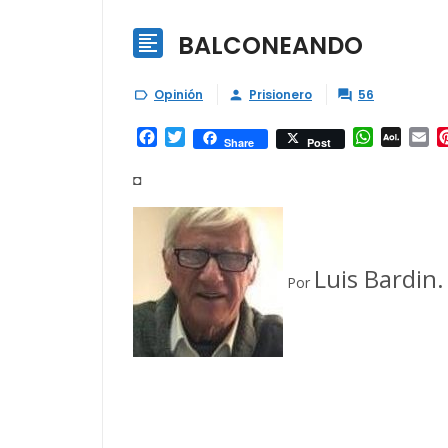
BALCONEANDO

Opinión
Prisionero
56



Facebook
Twitter
WhatsAp
AOL
Em
Share
Post
Mail
◘
Luis Bardin.
Por