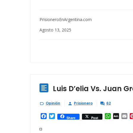
PrisioneroEnArgentina.com
Agosto 13, 2025
Luis D’elia Vs. Juan G

Opinión
Prisionero
62



Facebook
Twitter
WhatsAp
AOL
Em
Share
Post
Mail
◘