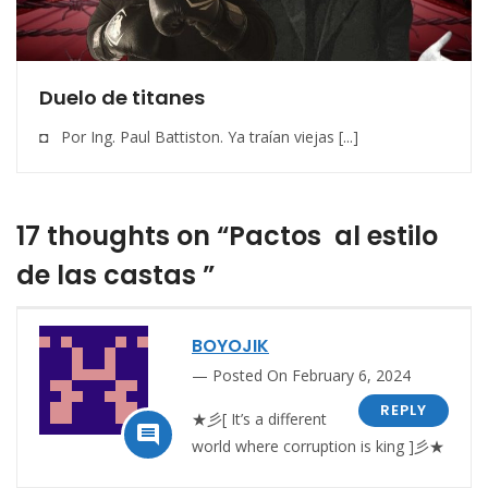
Duelo de titanes
◘ Por Ing. Paul Battiston. Ya traían viejas [...]
17 thoughts on “Pactos al estilo
de las castas ”
BOYOJIK
Posted On February 6, 2024
REPLY
★彡[ It’s a different

world where corruption is king ]彡★