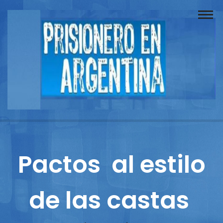
Buscador
Documentos
Prisionero
Opinión
Actuación
Prensa
Pactos al estilo
Reportajes
de las castas
Columnistas
Contacto