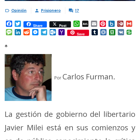
Opinión
Prisionero
17



Facebook
Twitter
WhatsApp
AOL
Email
Pinterest
Box.net
Diary.
Gm
Share
Post
Mail
Message
LinkedIn
Reddit
Messenger
Telegram
Outlook.com
Yahoo
Tumblr
Mail.Ru
Douban
VK
Save
Mail
♣
Carlos Furman.
Por
La gestión de gobierno del libertario
Javier Milei está en sus comienzos y