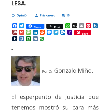
LESA.
Opinión
Prisionero
15



Facebook
Twitter
WhatsApp
AOL
Email
Pinterest
Box.ne
Share
Post
Mail
Diary.Ru
Gmail
Message
LinkedIn
Reddit
Messenger
Telegram
Outlook.com
Yahoo
Save
Mail
Tumblr
Mail.Ru
Douban
VK
♦
Gonzalo Miño.
Por Dr.
El esperpento de Justicia que
tenemos mostró su cara más