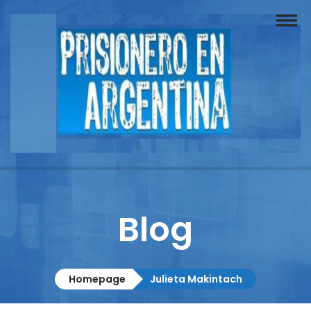
Buscador
Documentos
Prisionero
Opinión
Actuación
Prensa
Blog
Reportajes
Columnistas
Homepage
Julieta Makintach
Contacto