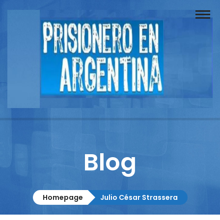
Buscador
Documentos
Prisionero
Opinión
Actuación
Prensa
Blog
Reportajes
Columnistas
Homepage
Julio César Strassera
Contacto