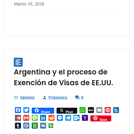
Marzo 10, 2026

Argentina y el proceso de
Exención de Visas de EE.UU.
Opinión
Prisionero
6



Facebook
Twitter
WhatsApp
AOL
Email
Pinterest
Box.ne
Share
Post
Mail
Diary.Ru
Gmail
Message
LinkedIn
Reddit
Messenger
Telegram
Outlook.com
Yahoo
Save
Mail
Tumblr
Mail.Ru
Douban
VK