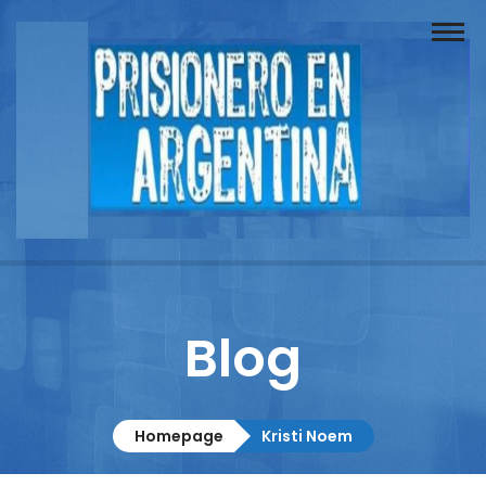
Buscador
Documentos
Prisionero
Opinión
Actuación
Prensa
Blog
Reportajes
Columnistas
Homepage
Kristi Noem
Contacto