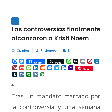

Las controversias finalmente
alcanzaron a Kristi Noem
Opinión
Prisionero
8



Facebook
Twitter
WhatsApp
AOL
Email
Pinterest
Box.ne
Share
Post
Mail
Diary.Ru
Gmail
Message
LinkedIn
Reddit
Messenger
Telegram
Outlook.com
Yahoo
Save
Mail
Tumblr
Mail.Ru
Douban
VK
♣
Tras un mandato marcado por
la controversia y una semana