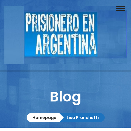
Buscador
Documentos
Prisionero
Opinión
Actuación
Prensa
Blog
Reportajes
Columnistas
Homepage
Lisa Franchetti
Contacto