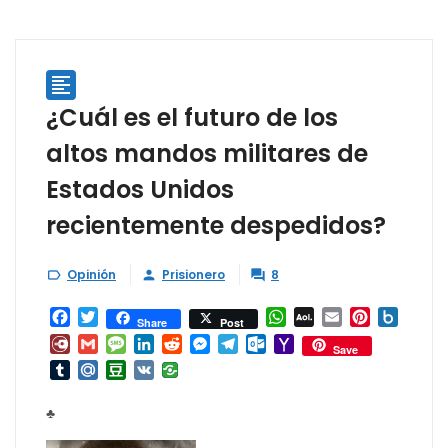

¿Cuál es el futuro de los
altos mandos militares de
Estados Unidos
recientemente despedidos?
Opinión
Prisionero
8



Facebook
Twitter
WhatsApp
AOL
Email
Pinterest
Box.ne
Share
Post
Mail
Diary.Ru
Gmail
Message
LinkedIn
Reddit
Messenger
Telegram
Outlook.com
Yahoo
Save
Mail
Tumblr
Mail.Ru
Douban
VK
♣