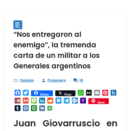

“Nos entregaron al
enemigo”, la tremenda
carta de un militar a los
Generales argentinos
Opinión
Prisionero
18



Facebook
Twitter
WhatsApp
AOL
Email
Pinterest
Box.ne
Share
Post
Mail
Diary.Ru
Gmail
Message
LinkedIn
Reddit
Messenger
Telegram
Outlook.com
Yahoo
Save
Mail
Tumblr
Mail.Ru
Douban
VK
Juan Giovarruscio en