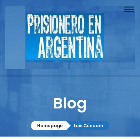
Buscador
Documentos
Prisionero
Opinión
Actuación
Prensa
Blog
Reportajes
Columnistas
Homepage
Luis Cúndom
Contacto