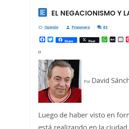
EL NEGACIONISMO Y L

Opinión
Prisionero
83



Facebook
Twitter
WhatsAp
AOL
Em
Share
Post
Mail
◘
David Sánc
Por
Luego de haber visto en form
está realizando en la ciuda