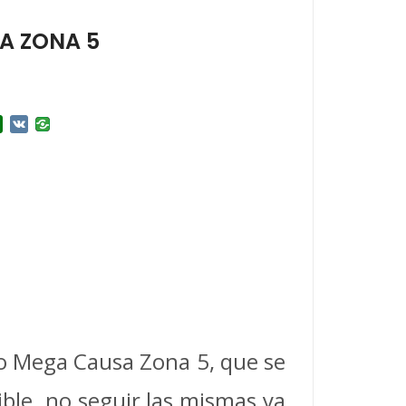
SA ZONA 5
r
l.Ru
Douban
VK
cio Mega Causa Zona 5, que se
ible no seguir las mismas ya