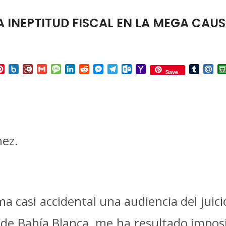
A INEPTITUD FISCAL EN LA MEGA CAU
p
ail
Pinterest
Box.net
Diary.Ru
Gmail
Message
LinkedIn
Reddit
Messenger
Telegram
Outlook.com
Yahoo
Tumbl
Mai
Save
Mail
hez.
a casi accidental una audiencia del jui
d de Bahía Blanca, me ha resultado impos