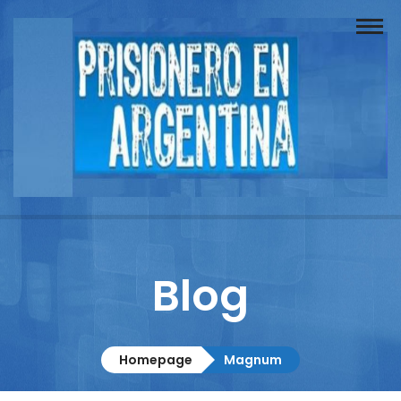
Buscador
Documentos
Prisionero
Opinión
Actuación
Prensa
Blog
Reportajes
Columnistas
Homepage
Magnum
Contacto