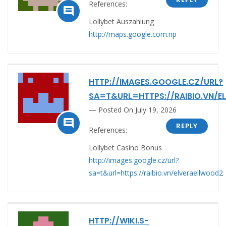
References:

Lollybet Auszahlung
http://maps.google.com.np
HTTP://IMAGES.GOOGLE.CZ/URL?
SA=T&URL=HTTPS://RAIBIO.VN/
Posted On July 19, 2026

REPLY
References:
Lollybet Casino Bonus
http://images.google.cz/url?
sa=t&url=https://raibio.vn/elveraellwood2
HTTP://WIKI.S-