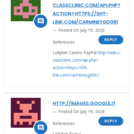
CLASSCLINIC.COM/API.PHP?
ACTION=HTTPS://SHT-

LINK.COM/CARMINEYGD061
Posted On July 19, 2026
REPLY
References:
Lollybet Casino PayPal
http://wiki.s-
classclinic.com/api.php?
action=https://sht-
link.com/carmineygd061
HTTP://IMAGES.GOOGLE.IT
Posted On July 19, 2026
REPLY
References:

Lollybet Bonus