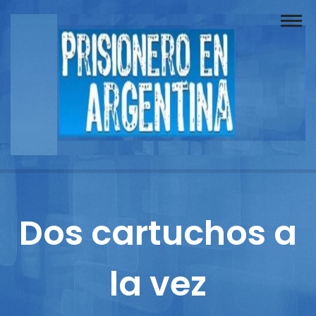
Buscador
Documentos
Prisionero
Opinión
Actuación
Prensa
Dos cartuchos a
Reportajes
la vez
Columnistas
Contacto