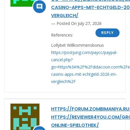

CASINO-APPS-MIT-ECHTGELD-20
VERGLEICH/
Posted On July 27, 2026
REPLY
References:
Lollybet Willkommensbonus
https://postjung.com/paycc/paypal-
cancel.php?
go=https%3A%2F%2Fdidaccion.com%2Fe
casino-apps-mit-echtgeld-2026-im-
vergleich%2F
HTTPS://FORUM.ZOMBIMANIYA.RU
HTTPS://REVIEWER4YOU.COM/GR
ONLINE-SPIELOTHEK/