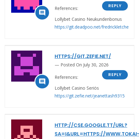
REPLY
References:

Lollybet Casino Neukundenbonus
https://git.deadpoo.net/fredrickletche
HTTPS://GIT.ZEFIE.NET/
Posted On July 30, 2026
REPLY
References:

Lollybet Casino Seriös
https://git.zefie.net/jeanettash9315
HTTP://CSE.GOOGLE.TT/URL?
SA=I&URL=HTTPS://WWW.TOKAI