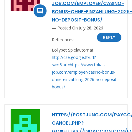
JOB.COM/EMPLOYER/CASINO-

BONUS-OHNE-EINZAHLUNG-2026
NO-DEPOSIT-BONUS/
Posted On July 28, 2026
REPLY
References:
Lollybet Spielautomat
http://cse.google.tt/url?
sa=i&url=https://www.tokai-
job.com/employer/casino-bonus-
ohne-einzahlung-2026-no-deposit-
bonus/
HTTPS://POSTJUNG.COM/PAYCC
CANCEL.PHP?
GO=HTTPS://DIDACCION.COM/EM