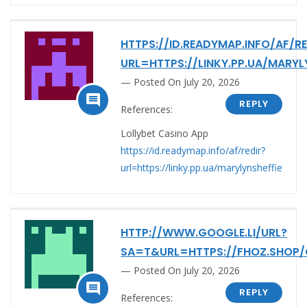
HTTPS://ID.READYMAP.INFO/AF/RE
URL=HTTPS://LINKY.PP.UA/MARYL
Posted On July 20, 2026

REPLY
References:
Lollybet Casino App
https://id.readymap.info/af/redir?
url=https://linky.pp.ua/marylynsheffie
HTTP://WWW.GOOGLE.LI/URL?
SA=T&URL=HTTPS://FHOZ.SHOP/
Posted On July 20, 2026

REPLY
References: