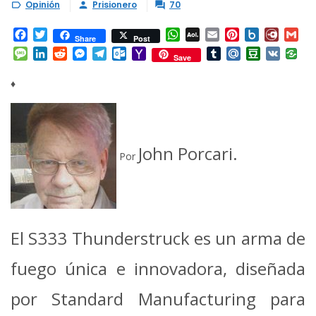
Opinión
Prisionero
70



Facebook
Twitter
WhatsApp
AOL
Email
Pinterest
Box.net
Diary.
Gm
Share
Post
Mail
Message
LinkedIn
Reddit
Messenger
Telegram
Outlook.com
Yahoo
Tumblr
Mail.Ru
Douban
VK
Save
Mail
♦
John Porcari.
Por
El S333 Thunderstruck es un arma de
fuego única e innovadora, diseñada
por Standard Manufacturing para