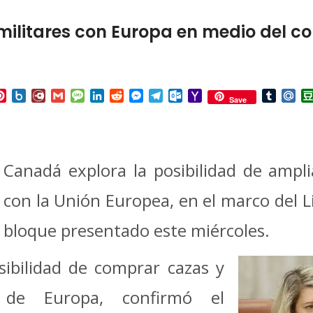
ilitares con Europa en medio del co
p
ail
Pinterest
Box.net
Diary.Ru
Gmail
Message
LinkedIn
Reddit
Messenger
Telegram
Outlook.com
Yahoo
Tumbl
Mai
Save
Mail
Canadá explora la posibilidad de ampl
con la Unión Europea, en el marco del L
bloque presentado este miércoles.
osibilidad de comprar cazas y
s de Europa, confirmó el