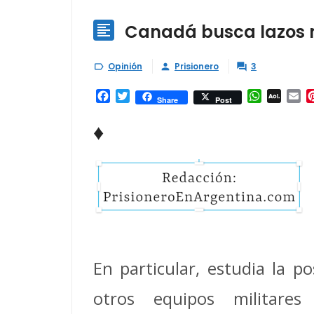
Canadá busca lazos m

Opinión
Prisionero
3



Facebook
Twitter
WhatsAp
AOL
Em
Share
Post
Mail
♦
En particular, estudia la p
otros equipos militare