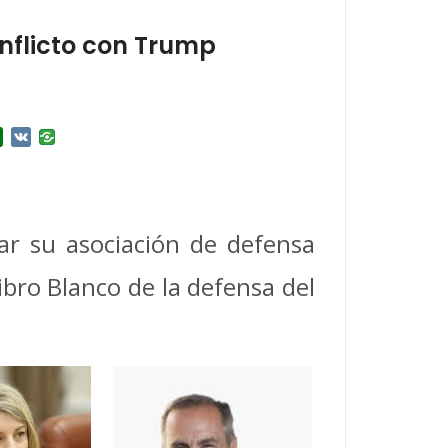
nflicto con Trump
r
l.Ru
Douban
VK
iar su asociación de defensa
ibro Blanco de la defensa del