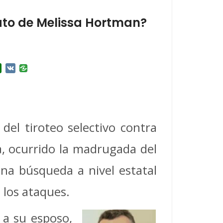
nato de Melissa Hortman?
r
l.Ru
Douban
VK
del tiroteo selectivo contra
a, ocurrido la madrugada del
una búsqueda a nivel estatal
 los ataques.
 a su esposo,