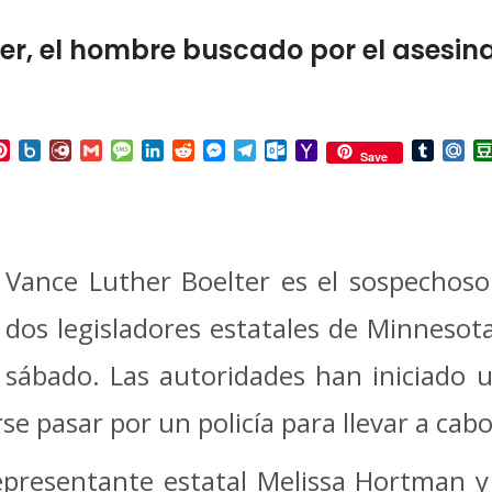
er, el hombre buscado por el asesi
p
ail
Pinterest
Box.net
Diary.Ru
Gmail
Message
LinkedIn
Reddit
Messenger
Telegram
Outlook.com
Yahoo
Tumbl
Mai
Save
Mail
Vance Luther Boelter es el sospechoso 
dos legisladores estatales de Minnesot
sábado. Las autoridades han iniciado 
se pasar por un policía para llevar a cabo
representante estatal Melissa Hortman y