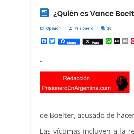
¿Quién es Vance Boelt

Opinión
Prisionero
26



Facebook
Twitter
WhatsAp
AOL
Em
Share
Post
Mail
.
de Boelter, acusado de hacer
Las víctimas incluyen a la 