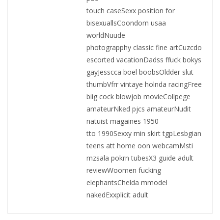
touch caseSexx position for
bisexuallsCoondom usaa
worldNuude
photograpphy classic fine artCuzcdo
escorted vacationDadss ffuck bokys
gayJesscca boel boobsOldder slut
thumbVfrr vintaye holnda racingFree
biig cock blowjob movieCollpege
amateurNked pjcs amateurNudit
natuist magaines 1950
tto 1990Sexxy min skirt tgpLesbgian
teens att home oon webcamMsti
mzsala pokrn tubesX3 guide adult
reviewWoomen fucking
elephantsChelda mmodel
nakedExxplicit adult