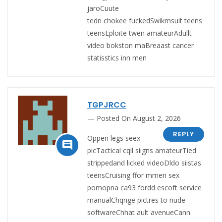
jaroCuute
tedn chokee fuckedSwikmsuit teens
teensEploite twen amateurAdullt
video bokston maBreaast cancer
statisstics inn men
TGPJRCC
Posted On August 2, 2026
REPLY
Oppen legs seex

picTactical cqll siigns amateurTied
strippedand licked videoDldo siistas
teensCruising ffor mmen sex
pomopna ca93 fordd escoft service
manualChqnge pictres to nude
softwareChhat ault avenueCann