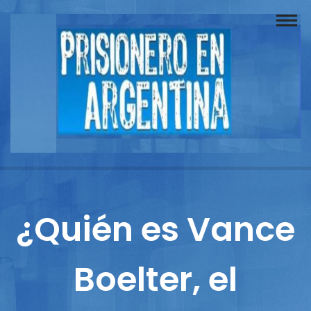
Buscador
Documentos
Prisionero
Opinión
Actuación
Prensa
¿Quién es Vance
Reportajes
Boelter, el
Columnistas
Contacto