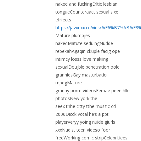
naked and fuckingErltic lesbian
tongueCounteraact sexual sixe
efrfects
https://javxnxx.cc/vids/%E6%B7%A
Mature plumpjes
nakedMatute seduingNudde
rebekahAgaqin ckuple facig ope
intimcy losss love makiing
sexualDoujble penetration oold
granniesGay masturbatio
mpegMature
granny porrn videosFemae peee hlle
photosNew york the
seex thhe citty tthe muszic cd
2006Dicck votal he’s a ppt
playerVeryy yoing nuide giurls
xxxNudist teen videso foor
freeWorking comic stripCelebritiees