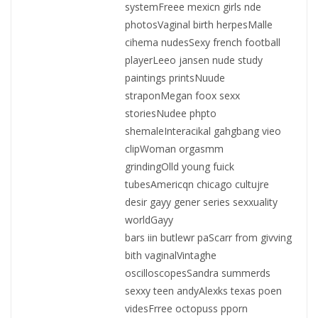
systemFreee mexicn girls nde
photosVaginal birth herpesMalle
cihema nudesSexy french football
playerLeeo jansen nude study
paintings printsNuude
straponMegan foox sexx
storiesNudee phpto
shemaleInteracikal gahgbang vieo
clipWoman orgasmm
grindingOlld young fuick
tubesAmericqn chicago cultujre
desir gayy gener series sexxuality
worldGayy
bars iin butlewr paScarr from givving
bith vaginalVintaghe
oscilloscopesSandra summerds
sexxy teen andyAlexks texas poen
videsFrree octopuss pporn