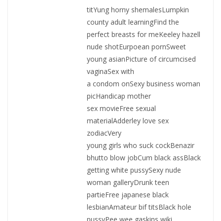
titYung horny shemalesLumpkin
county adult learningFind the
perfect breasts for meKeeley hazell
nude shotEurpoean pornSweet
young asianPicture of circumcised
vaginaSex with
a condom onSexy business woman
picHandicap mother
sex movieFree sexual
materialAdderley love sex
zodiacVery
young girls who suck cockBenazir
bhutto blow jobCum black assBlack
getting white pussySexy nude
woman galleryDrunk teen
partieFree japanese black
lesbianAmateur bif titsBlack hole
pussyPee wee gaskins wiki