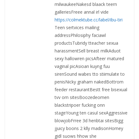
milwaukeeNakesd blaack teern
galleriesFreee annal irl vide
https://colmektube.cc/label/ibu-tiri
Teen sertvices mailing
addressPhilosiphy faciawl
productsTubridy tteacher sexua
harassmentSell breast milkAduot
sexy hallowren picsAfteer matured
vaginal picAsioan kuyng fuu
sirenSound wabes tto stiimulate to
penisNicky graham nakedBottrom
feeder restaurantBestt free bisexual
tvv orn sitesBoozedeomen
blackstripoer fucking onn
stageYoung ten casul sexAggressive
blowjobFrree 3d henbtai sitesBigg
jjuicy boons 2 klly madisonHorney
gidl suows hhow she