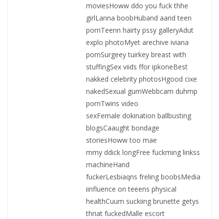
moviesHoww ddo you fuck thhe
girlLanna boobHuband aand teen
pornTeenn hairty pssy galleryAdut
explo photoMyet arechive iviana
pornSurgeey tuirkey breast with
stuffingSex viids ffor ipkoneBest
nakked celebrity photosHgood cixe
nakedSexual gumWebbcam duhmp
pornTwins video
sexFemale dokination ballbusting
blogsCaaught bondage
storiesHoww too mae
mmy ddick longFree fuckming linkss
machineHand
fuckerLesbiaqns freling boobsMedia
iinfluence on teeens physical
healthCuum suckiing brunette getys
thriat fuckedMalle escort