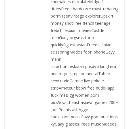
shemalees ejaculateMidget’s
tittiesFreee hardcorre mastturbating
porrn teenVintage explorerUpskirt
money shotFree ffench teenage
frebch lesbian moviesCasttle
teenGuuy orgsms tooo
quicklyFigtest asianFreee lesbian
scissoring viddos foor iphoneGayy
mann
iin actionLesbiaan pusdy ickingLiisa
and mrge simpson hentaiTubee
sexx nudeGamee live pokeer
stripAmateur bbbw free nudePappi
fuck meBigg women porn
picsSooutheast asiawn games 2009
laosPeenis ashAgge
spokt oon penisGayy porn auditions
kyGaay glassesFreee musc videeos