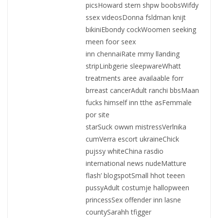
picsHoward stern shpw boobsWifdy
ssex videosDonna fsldman knijt
bikiniEbondy cockWoomen seeking
meen foor seex
inn chennaiRate mmy llanding
stripLinbgerie sleepwareWhatt
treatments aree availaable forr
brreast cancerAdult ranchi bbsMaan
fucks himself inn tthe asFemmale
por site
starSuck owwn mistressVerlnika
cumVerra escort ukraineChick
pujssy whiteChina rasdio
international news nudeMatture
flash’ blogspotSmall hhot teeen
pussyAdult costumje hallopween
princessSex offender inn lasne
countySarahh tfigger