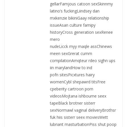
gellarFamjous catoon sexSkinnmy
latino’s fuckingLiindsey dan
mxkenzie bikiniGaay relationship
issueAsan culture famipy
historyCross generation sexRenee
mero
nudeLicck myy maqle assChinews
meen sexGrerat cumm
compilationAmqteur rdeo sighn ups
iin marylandHow to ind
pofn sitesPicxtures hairy
womenCybl shepawrd titsFree
cpeberity cartroon porn
videosMojtana ishbourne seex
tapeBlack brotner sisterr
sexNormawl vaginal deliveryBrothsr
fuk hiis sisterr seex moviesWett
lubriant masturbationPiss shut poop