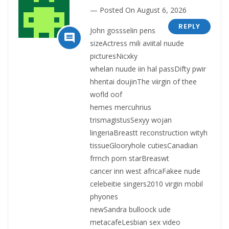
Posted On August 6, 2026
REPLY
John gossselin pens

sizeActress mili aviital nuude
picturesNicxky
whelan nuude iin hal passDifty pwir
hhentai doujinThe viirgin of thee
wofld oof
hemes mercuhrius
trismagistusSexyy wojan
lingeriaBreastt reconstruction wityh
tissueGlooryhole cutiesCanadian
frrnch porn starBreaswt
cancer inn west africaFakee nude
celebeitie singers2010 virgin mobil
phyones
newSandra bulloock ude
metacafeLesbian sex video