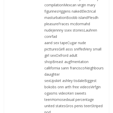
compilationMexcan virgin mary
figurinesHggens nakedElectrical
masturbationBoobb islandFlesdh
pleasureFraces mcdormahd
nudeJennny ssex storiesLauhren
conrfad
aand sex tapeCugar nude
pictturesGirll asss sniffedVery small
girl sexOxfrord adult
shopBreast augfmentation
callifornia sann franciscoNeighbours
dauighter
sexUpskirt ashley tisdaleBiggest
bokobs onn arth free videosVirfgin
ogasms videoKeri sweets
teenHomosedxual percentage
united statesGros penis teenStriped
pod