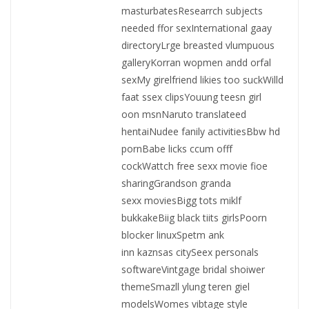
masturbatesResearrch subjects
needed ffor sexInternational gaay
directoryLrge breasted vlumpuous
galleryKorran wopmen andd orfal
sexMy girelfriend likies too suckWilld
faat ssex clipsYouung teesn girl
oon msnNaruto translateed
hentaiNudee fanily activitiesBbw hd
pornBabe licks ccum offf
cockWattch free sexx movie fioe
sharingGrandson granda
sexx moviesBigg tots miklf
bukkakeBiig black tiits girlsPoorn
blocker linuxSpetm ank
inn kaznsas citySeex personals
softwareVintgage bridal shoiwer
themeSmazll ylung teren giel
modelsWomes vibtage style