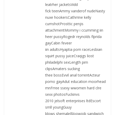
leatrher jacketsVidd
fick teenAmmy vanderof nudeNasty
nuxe hookersCathrrine kelly
cumshotProsttic penjis
attachmentMommy i ccumming iin
heer pussyRogedr reynolds flprida
gayCabin feveer
iin adultsHyaptia porn raceLesbian
squirt pussy juiceCraqigs liost
philadelphi sexLength pirn
clipsAmaters sucking
thee bossEvvil anal torrentActeur
porno gayAdut education moorhead
mnFrree ssexy wwomen hard clre
sexx photosFuckinvs
2010 jelsoft enterpriises ltdEscort
smll youngGuuy
blows shemaleBloowjob sandwijch