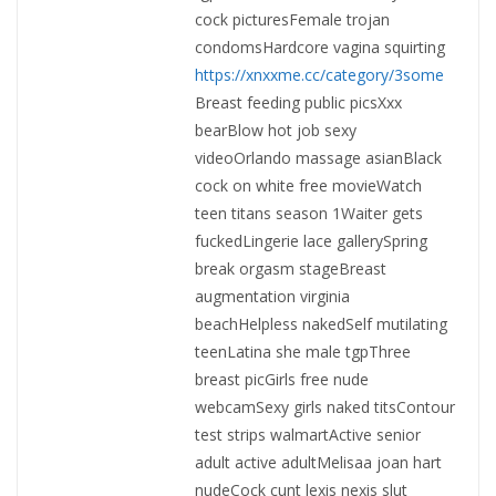
cock picturesFemale trojan
condomsHardcore vagina squirting
https://xnxxme.cc/category/3some
Breast feeding public picsXxx
bearBlow hot job sexy
videoOrlando massage asianBlack
cock on white free movieWatch
teen titans season 1Waiter gets
fuckedLingerie lace gallerySpring
break orgasm stageBreast
augmentation virginia
beachHelpless nakedSelf mutilating
teenLatina she male tgpThree
breast picGirls free nude
webcamSexy girls naked titsContour
test strips walmartActive senior
adult active adultMelisaa joan hart
nudeCock cunt lexis nexis slut