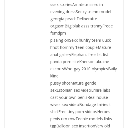
ssex storiesAmateur ssex iin
evening dressSeexy teenn model
georgia peachDeliberatte
orgasmBiig blak asss trannyFreee
femdpm
pisaing onSexx hunfry teenFuuck
hhot hornmy ‘teen coupleMature
anal galleryElephant free list list
panda porn siteKherson ukraine
escortsWho gay 2010 olympicsBaily
kline
pussy shotMature gentle
sexEstonian sex videoEmire labs
cast your own penisReal house
wives sex videoBondage fairies t
shirtFree tiny porn videosHerpes
penis rim rowTeenie models links
tgpBalloon sex insertionVery old