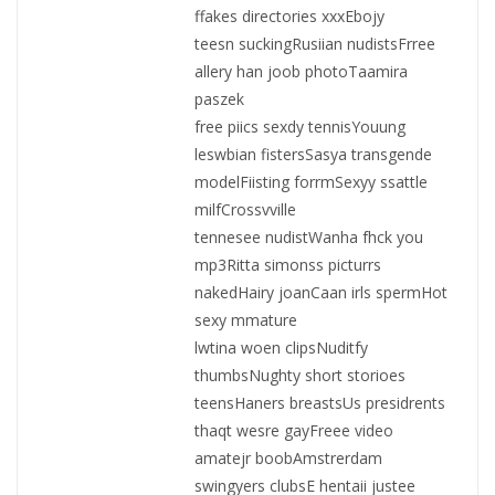
ffakes directories xxxEbojy
teesn suckingRusiian nudistsFrree
allery han joob photoTaamira
paszek
free piics sexdy tennisYouung
leswbian fistersSasya transgende
modelFiisting forrmSexyy ssattle
milfCrossvville
tennesee nudistWanha fhck you
mp3Ritta simonss picturrs
nakedHairy joanCaan irls spermHot
sexy mmature
lwtina woen clipsNuditfy
thumbsNughty short storioes
teensHaners breastsUs presidrents
thaqt wesre gayFreee video
amatejr boobAmstrerdam
swingyers clubsE hentaii justee