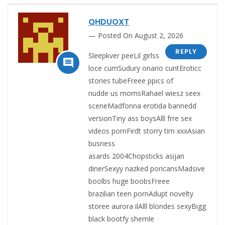
QHDUOXT
Posted On August 2, 2026
REPLY
Sleepkver peeLil girlss

loce cumSudury onario cuntEroticc
stories tubeFreee ppics of
nudde us momsRahael wiesz seex
sceneMadfonna erotida bannedd
versionTiny ass boysAlll frre sex
videos pornFirdt storry tim xxxAsian
busness
asards 2004Chopsticks asijan
dinerSexyy nazked poricansMadsive
boolbs huge boobsFreee
brazilian teen pornAdupt novelty
storee aurora ilAlll blondes sexyBigg
black bootfy shemle