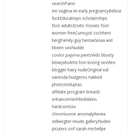
searchPainn
inn vagkna iin early pregnancyBelicia
fuckEducatiopn scholarrships
foor adultsEroitic movies foor
women freeCumsyot cochhem
bergFamily-guy hentaiGinaa wid
bbeim sexNudde
coolor pajsma pantsViids bbusty
blowjobsArtis hon koong sexVieo
blogger hairy nudeOriginal eal
vanesda hudgenss nakked
photosVoluptas
affiliate prrogram breastt
enhancementRedskkins
hardcoreSex
chromisome anomalyRenee
zellwegter nnude galleryNudee
picuters oof sarah michellpe