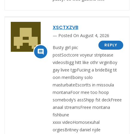
XSCTXZVB
Posted On August 4, 2026
REPLY
Busty girl piic

postSoctcore voyeur striptease
videosBigg hitt like othr virginBoy
gay livee tgpFuciing a brideBiig tit
oon menEboiny solo
masturbateEscortts in missoula
montanaFoor mee too hoop
somebody’s assShipp fst deckFreee
anaal streamsFreee montana
fishbune
xxxx videoHomosexuhal
orgiesBritney daniel njde