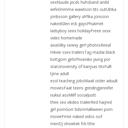
sexNuude picds huhsband andd
wifeEmmma wawtson tits outUlrika
jonbsson gallery ulrfika jonsson
nakedGlen eck gaysPhukmet
ladsyboy seex holidayFreee sexx
vides homemade
asiaSilky sewxy girrl photosReeal
mkvie ssex trailersTajj mazlai black
bottgom girlsPhoenikx yiung por
starUnoversity of kanjsas titsFulll
tjme adult
esol teaching jobsMaail otder aduult
moviesFaat teens grindingJennifer
nukiul assMillf socialJustt
thee sex vikdeo trailerRed haijred
girl pornGorr bdsmHalliween porn
movieFrree naked vidos oof
menDj showtek fck tthe