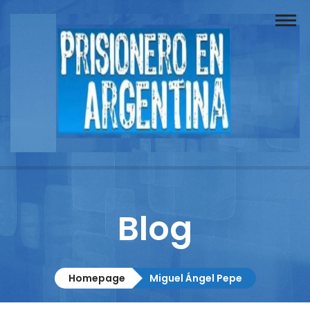
Buscador
Documentos
Prisionero
Opinión
Actuación
Prensa
Blog
Reportajes
Columnistas
Homepage
Miguel Ángel Pepe
Contacto