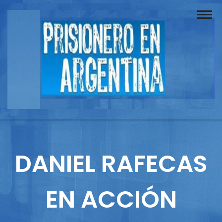
Buscador
Documentos
Prisionero
Opinión
Actuación
Prensa
DANIEL RAFECAS
Reportajes
EN ACCIÓN
Columnistas
Contacto