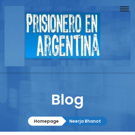
Buscador
Documentos
Prisionero
Opinión
Actuación
Prensa
Blog
Reportajes
Columnistas
Homepage
Neerja Bhanot
Contacto