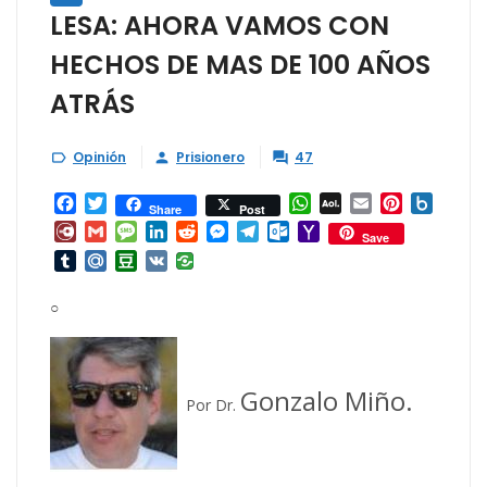
LESA: AHORA VAMOS CON
HECHOS DE MAS DE 100 AÑOS
ATRÁS
Opinión
Prisionero
47



Facebook
Twitter
WhatsApp
AOL
Email
Pinterest
Box.ne
Share
Post
Mail
Diary.Ru
Gmail
Message
LinkedIn
Reddit
Messenger
Telegram
Outlook.com
Yahoo
Save
Mail
Tumblr
Mail.Ru
Douban
VK
○
Gonzalo Miño.
Por Dr.