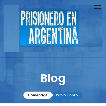
Buscador
Documentos
Prisionero
Opinión
Actuación
Prensa
Blog
Reportajes
Columnistas
Homepage
Pablo Llonto
Contacto