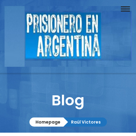
Buscador
Documentos
Prisionero
Opinión
Actuación
Prensa
Blog
Reportajes
Columnistas
Homepage
Raúl Victores
Contacto