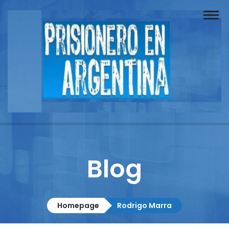
Buscador
Documentos
Prisionero
Opinión
Actuación
Prensa
Blog
Reportajes
Columnistas
Homepage
Rodrigo Marra
Contacto