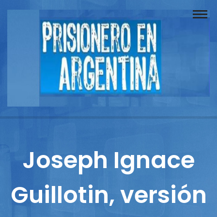
Buscador
Documentos
Prisionero
Opinión
Actuación
Prensa
Joseph Ignace
Reportajes
Guillotin, versión
Columnistas
Contacto