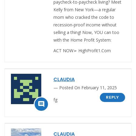
paycheck-to-paycheck living? Meet
Kelly from New York—a regular
mom who cracked the code to
recession-proof income without
selling a thing! Now, YOU can too
with the Home Profit System:
ACT NOW➢ H­i­g­h­­P­r­o­f­i­t­1­.­C­o­m
CLAUDIA
Posted On February 11, 2025
REPLY
fg

CLAUDIA