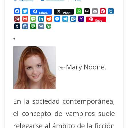
Facebook
Twitter
WhatsApp
AOL
Email
Pinterest
Box.ne
Share
Post
Mail
Diary.Ru
Gmail
Message
LinkedIn
Reddit
Messenger
Telegram
Outlook.com
Yahoo
Save
Mail
Tumblr
Mail.Ru
Douban
VK
♦
Mary Noone.
Por
En la sociedad contemporánea,
el concepto de vampiros suele
relegarse al ámbito de la ficción