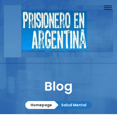
Buscador
Documentos
Prisionero
Opinión
Actuación
Prensa
Blog
Reportajes
Columnistas
Homepage
Salud Mental
Contacto