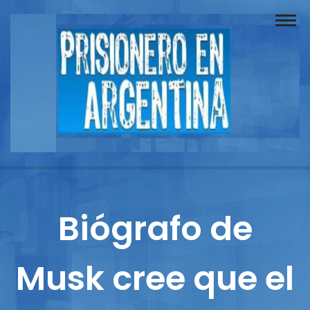
Buscador
Documentos
Prisionero
Opinión
Actuación
Prensa
Biógrafo de
Reportajes
Musk cree que el
Columnistas
Contacto