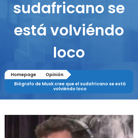
sudafricano se
está volviéndo
loco
Homepage
Opinión
Biógrafo de Musk cree que el sudafricano se está
volviéndo loco