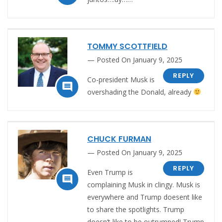
TOMMY SCOTTFIELD
Posted On January 9, 2025
REPLY
Co-president Musk is

overshading the Donald, already
CHUCK FURMAN
Posted On January 9, 2025
REPLY
Even Trump is

complaining Musk in clingy. Musk is
everywhere and Trump doesent like
to share the spotlights.
Trump
doesn’t like to be outrumped! Trump