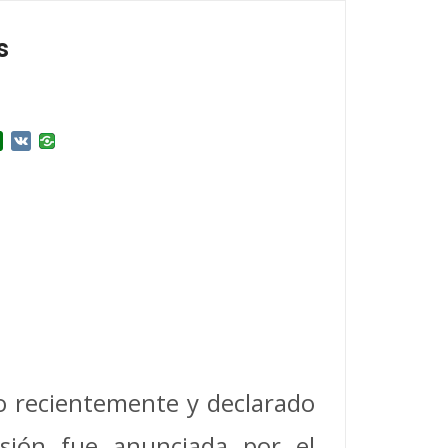
s
r
l.Ru
Douban
VK
o recientemente y declarado
isión fue anunciada por el