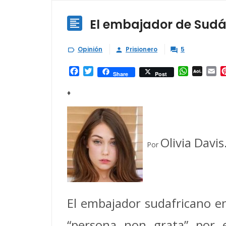
El embajador de Sudá

Opinión
Prisionero
5



Facebook
Twitter
WhatsAp
AOL
Em
Share
Post
Mail
♦
Olivia Davis
Por
El embajador sudafricano e
“persona non grata” por e