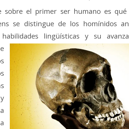
 sobre el primer ser humano es qué c
ns se distingue de los homínidos ant
s habilidades lingüísticas y su avan
de
s
s
s
y
na
a