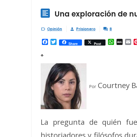
Una exploración de n

Opinión
Prisionero
8



Facebook
Twitter
WhatsAp
AOL
Em
Share
Post
Mail
♣
Courtney B
Por
La pregunta de quién fue 
historiadores y filósofos dur