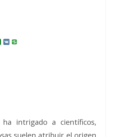
r
l.Ru
Douban
VK
a intrigado a científicos,
osas suelen atribuir el origen