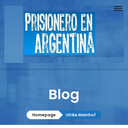
Buscador
Documentos
Prisionero
Opinión
Actuación
Prensa
Blog
Reportajes
Columnistas
Homepage
Ulrike Mainhof
Contacto