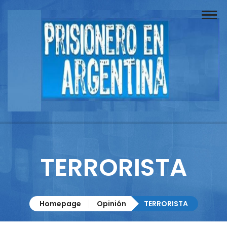
Buscador
Documentos
Prisionero
Opinión
Actuación
Prensa
TERRORISTA
Reportajes
Columnistas
Homepage
Opinión
TERRORISTA
Contacto