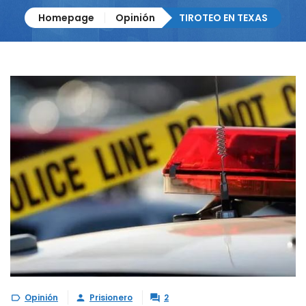
Homepage
Opinión
TIROTEO EN TEXAS
Opinión
Prisionero
2


