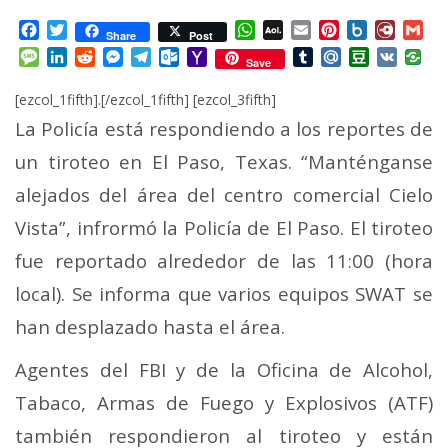
Facebook
Twitter
WhatsApp
AOL
Email
Pinterest
Box.net
Diary.
Gm
Share
Post
Mail
Message
LinkedIn
Reddit
Messenger
Telegram
Outlook.com
Yahoo
Tumblr
Mail.Ru
Douban
VK
Save
Mail
[ezcol_1fifth].[/ezcol_1fifth] [ezcol_3fifth]
La Policía está respondiendo a los reportes de
un tiroteo en El Paso, Texas. “Manténganse
alejados del área del centro comercial Cielo
Vista”, infrormó la Policía de El Paso. El tiroteo
fue reportado alrededor de las 11:00 (hora
local). Se informa que varios equipos SWAT se
han desplazado hasta el área.
Agentes del FBI y de la Oficina de Alcohol,
Tabaco, Armas de Fuego y Explosivos (ATF)
también respondieron al tiroteo y están