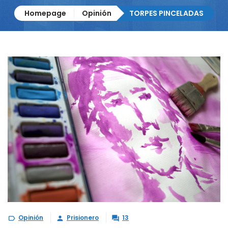
Homepage
Opinión
TORPES PINCELADAS
Opinión
Prisionero
13


