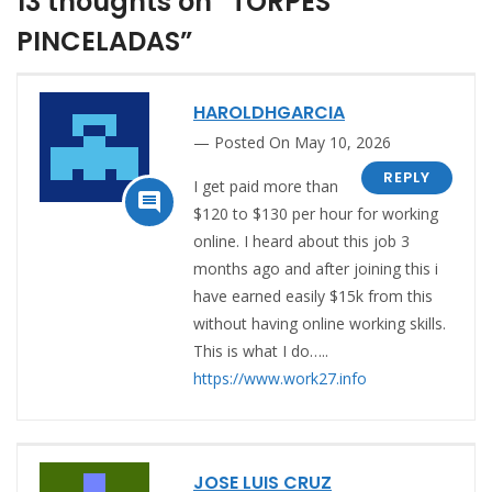
13 thoughts on “TORPES
PINCELADAS”
HAROLDHGARCIA
Posted On May 10, 2026
REPLY
I get paid more than

$120 to $130 per hour for working
online. I heard about this job 3
months ago and after joining this i
have earned easily $15k from this
without having online working skills.
This is what I do…..
https://www.work27.info
JOSE LUIS CRUZ