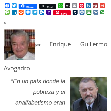
Facebook
Twitter
WhatsApp
AOL
Email
Pinterest
Box.net
Diary.
Gm
Share
Post
Mail
Message
LinkedIn
Reddit
Messenger
Telegram
Outlook.com
Yahoo
Tumblr
Mail.Ru
Douban
VK
Save
Mail
♣
Enrique Guillermo
por
Avogadro.
“En un país donde la
pobreza y el
analfabetismo eran