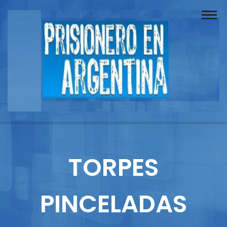
Buscador
Documentos
Prisionero
Opinión
Actuación
Prensa
TORPES
Reportajes
PINCELADAS
Columnistas
Contacto