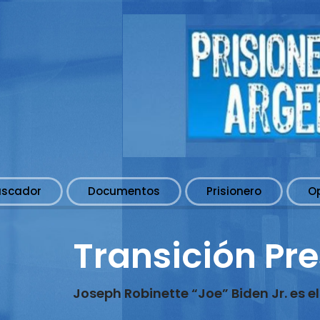
uscador
Documentos
Prisionero
O
Transición Pre
Joseph Robinette “Joe” Biden Jr. es e