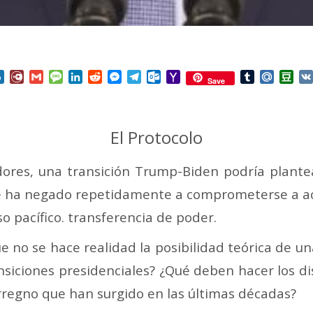
nterest
Box.net
Diary.Ru
Gmail
Message
LinkedIn
Reddit
Messenger
Telegram
Outlook.com
Yahoo
Tumblr
Mail.Ru
Do
Save
Mail
El Protocolo
res, una transición Trump-Biden podría plantea
se ha negado repetidamente a comprometerse a ace
so pacífico. transferencia de poder.
no se hace realidad la posibilidad teórica de una 
iciones presidenciales? ¿Qué deben hacer los dist
erregno que han surgido en las últimas décadas?