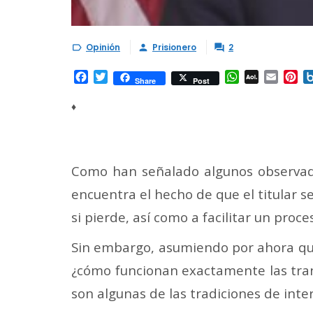
Opinión
Prisionero
2



Facebook
Twitter
WhatsApp
AOL
Email
Pi
Share
Post
Mail
♦
Como han señalado algunos observado
encuentra el hecho de que el titular 
si pierde, así como a facilitar un proce
Sin embargo, asumiendo por ahora que 
¿cómo funcionan exactamente las trans
son algunas de las tradiciones de int