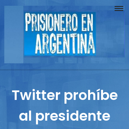
Buscador
Documentos
Prisionero
Opinión
Actuación
Prensa
Twitter prohíbe
Reportajes
al presidente
Columnistas
Contacto