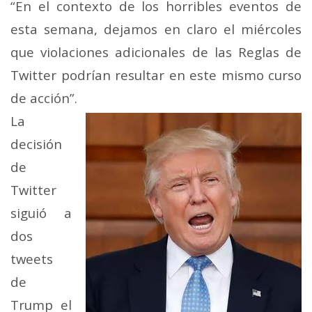
“En el contexto de los horribles eventos de
esta semana, dejamos en claro el miércoles
que violaciones adicionales de las Reglas de
Twitter podrían resultar en este mismo curso
de acción”.
La
decisión
de
Twitter
siguió a
dos
tweets
de
Trump el