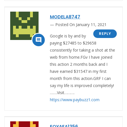
MODELA8747
Posted On January 11, 2021
REPLY
Google is by and by

paying $27485 to $29658
consistently for taking a shot at the
web from home.FGv I have joined
this action 2 months back and I
have earned $31547 in my first
month from this action.GRF I can
say my life is improved completely!
…….Visit……….
https://www.paybuzz1.com
FOYAFA1356