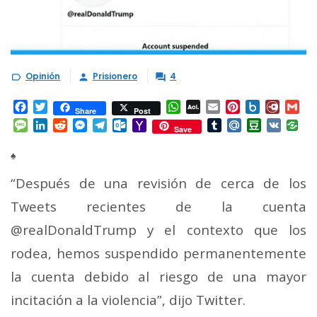
Opinión
Prisionero
4



Facebook
Twitter
WhatsApp
AOL
Email
Pinterest
Box.net
Diary.
Gm
Share
Post
Mail
Message
LinkedIn
Reddit
Messenger
Telegram
Outlook.com
Yahoo
Tumblr
Mail.Ru
Douban
VK
Save
Mail
♠
“Después de una revisión de cerca de los
Tweets recientes de la cuenta
@realDonaldTrump y el contexto que los
rodea, hemos suspendido permanentemente
la cuenta debido al riesgo de una mayor
incitación a la violencia”, dijo Twitter.