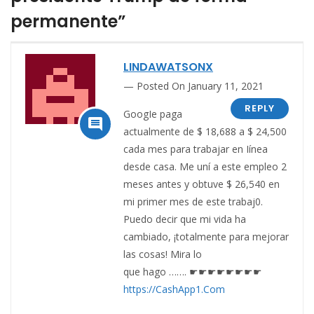
permanente”
LINDAWATSONX
Posted On January 11, 2021
REPLY
GoogIe paga

actualmente de $ 18,688 a $ 24,500
cada mes para trabajar en Iínea
desde casa. Me uní a este empleo 2
meses antes y obtuve $ 26,540 en
mi primer mes de este trabaj0.
Puedo decir que mi vida ha
cambiado, ¡totalmente para mejorar
las cosas! Mira lo
que hago ……. ☛☛☛☛☛☛☛☛
https://CashApp1.Com