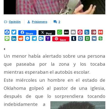
Opinión
Prisionero
2



Facebook
Twitter
WhatsApp
AOL
Email
Pinterest
Box.net
Diary.
Gm
Share
Post
Mail
Message
LinkedIn
Reddit
Messenger
Telegram
Outlook.com
Yahoo
Tumblr
Mail.Ru
Douban
VK
Save
Mail
♦
Un menor había alertado sobre una persona
que paseaba por la zona y los tocaba
mientras esperaban el autobús escolar.
Este miércoles un hombre en el estado de
Oklahoma golpeó al pastor de una iglesia,
después de que lo sorprendiera tocando
indebidamente a