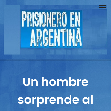
Buscador
Documentos
Prisionero
Opinión
Actuación
Prensa
Un hombre
Reportajes
sorprende al
Columnistas
Contacto